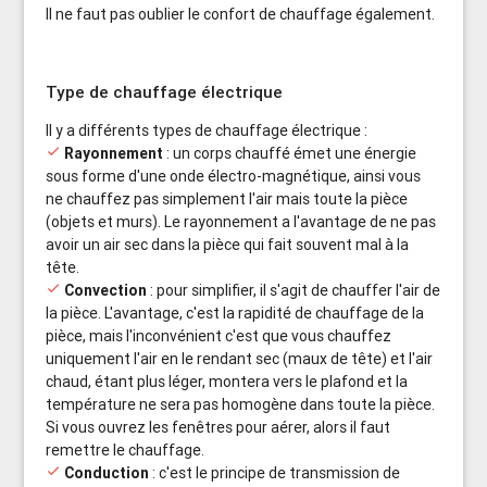
Il ne faut pas oublier le confort de chauffage également.
Type de chauffage électrique
Il y a différents types de chauffage électrique :
done
Rayonnement
: un corps chauffé émet une énergie
sous forme d'une onde électro-magnétique, ainsi vous
ne chauffez pas simplement l'air mais toute la pièce
(objets et murs). Le rayonnement a l'avantage de ne pas
avoir un air sec dans la pièce qui fait souvent mal à la
tête.
done
Convection
: pour simplifier, il s'agit de chauffer l'air de
la pièce. L'avantage, c'est la rapidité de chauffage de la
pièce, mais l'inconvénient c'est que vous chauffez
uniquement l'air en le rendant sec (maux de tête) et l'air
chaud, étant plus léger, montera vers le plafond et la
température ne sera pas homogène dans toute la pièce.
Si vous ouvrez les fenêtres pour aérer, alors il faut
remettre le chauffage.
done
Conduction
: c'est le principe de transmission de