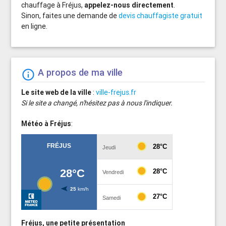
chauffage à Fréjus,
appelez-nous directement
.
Sinon, faites une demande de
devis chauffagiste gratuit
en ligne.
A propos de ma ville
info_outline
Le site web de la ville
:
ville-frejus.fr
Si le site a changé, n'hésitez pas à nous l'indiquer.
Météo à Fréjus
:
Fréjus, une petite présentation