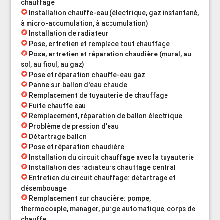
chauffage
stars
Installation chauffe-eau (électrique, gaz instantané,
à micro-accumulation, à accumulation)
stars
Installation de radiateur
stars
Pose, entretien et remplace tout chauffage
stars
Pose, entretien et réparation chaudière (mural, au
sol, au fioul, au gaz)
stars
Pose et réparation chauffe-eau gaz
stars
Panne sur ballon d'eau chaude
stars
Remplacement de tuyauterie de chauffage
stars
Fuite chauffe eau
stars
Remplacement, réparation de ballon électrique
stars
Problème de pression d'eau
stars
Détartrage ballon
stars
Pose et réparation chaudière
stars
Installation du circuit chauffage avec la tuyauterie
stars
Installation des radiateurs chauffage central
stars
Entretien du circuit chauffage: détartrage et
désembouage
stars
Remplacement sur chaudière: pompe,
thermocouple, manager, purge automatique, corps de
chauffe