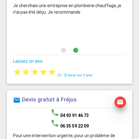
Je cherchais une entreprise en plomberie chauffage, je
n'ai pas été déçu. Je recommande
Laissez un avis
star
star
star
star
star
(
5
/
5
) basé sur
2
avis
Devis gratuit à Fréjus
mail
mail
phone
04 93 91 46 73
phone
06 35 59 22 09
Pour une intervention urgente, pour un problème de