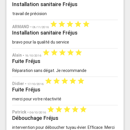
Installation sanitaire Fréjus
travail de précision
star
star
star
star
star
ARMAND
-
08/11/2016
Installation sanitaire Fréjus
bravo pour la qualité du service
star
star
star
star
star
Alain
-
18/10/2016
Fuite Fréjus
Réparation sans dégat. Je recommande
star
star
star
star
star
Didier
-
17/10/2016
Fuite Fréjus
merci pour votre réactivité
star
star
star
star
star
Patrick
-
06/10/2016
Débouchage Fréjus
intervention pour déboucher tuyau évier. Efficace. Merci