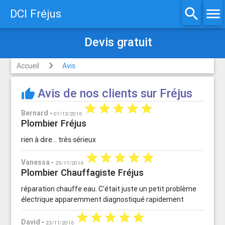
search
menu
DCI Fréjus
Devis gratuit
Accueil
Avis
Avis de nos clients sur Fréjus
thumb_up
star
star
star
star
star
Bernard
-
07/12/2016
Plombier Fréjus
rien à dire… très sérieux
star
star
star
star
star
Vanessa
-
25/11/2016
Plombier Chauffagiste Fréjus
réparation chauffe eau. C'était juste un petit problème
électrique apparemment diagnostiqué rapidement
star
star
star
star
star
David
-
23/11/2016