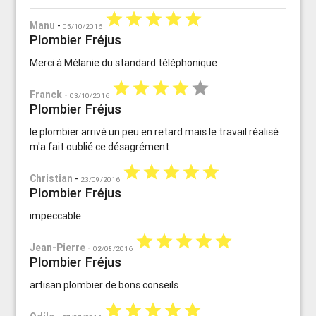
star
star
star
star
star
Manu
-
05/10/2016
Plombier Fréjus
Merci à Mélanie du standard téléphonique
star
star
star
star
star
Franck
-
03/10/2016
Plombier Fréjus
le plombier arrivé un peu en retard mais le travail réalisé
m'a fait oublié ce désagrément
star
star
star
star
star
Christian
-
23/09/2016
Plombier Fréjus
impeccable
star
star
star
star
star
Jean-Pierre
-
02/08/2016
Plombier Fréjus
artisan plombier de bons conseils
star
star
star
star
star