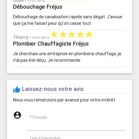
Odile
-
27/07/2016
Débouchage Fréjus
Débouchage de canalisation rapide sans dégat. J'avoue
que ça me faisait peur qu'on casse tout.
star
star
star
star
star
Thierry
-
19/07/2016
Plombier Chauffagiste Fréjus
Je cherchais une entreprise en plomberie chauffage, je
n'ai pas été déçu. Je recommande
Laissez-nous votre avis
thumb_up
Nous vous remercions par avance pour votre intérêt.
account_circle
* Pseudo
Type d'intervention