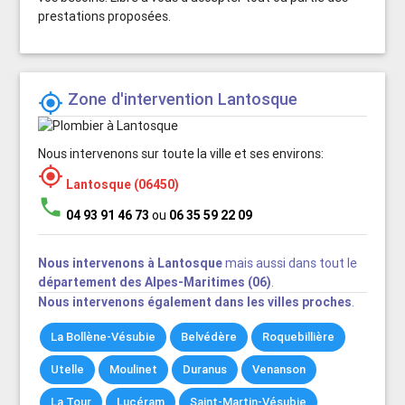
prestations proposées.
Zone d'intervention Lantosque

Nous intervenons sur toute la ville et ses environs:

Lantosque (06450)
phone
04 93 91 46 73
ou
06 35 59 22 09
Nous intervenons à Lantosque
mais aussi dans tout le
département des Alpes-Maritimes (06)
.
Nous intervenons également dans les villes proches
.
La Bollène-Vésubie
Belvédère
Roquebillière
Utelle
Moulinet
Duranus
Venanson
La Tour
Lucéram
Saint-Martin-Vésubie