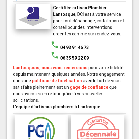
Certifiée artisan Plombier
Lantosque
, DCI est à votre service
pour tout dépannage, installation et
conseil pour des interventions
urgentes comme sur rendez-vous.
phone
04 93 91 46 73
phone
06 35 59 22 09
Lantosquois, nous vous remercions
pour votre fidélité
depuis maintenant quelques années. Notre engagement
dans une
politique de fidélisation
avec le but de vous
satisfaire pleinement est un
gage de confiance
que
nous avons eu en retour grâce à vos nouvelles
sollicitations.
L'équipe d'artisans plombiers à Lantosque