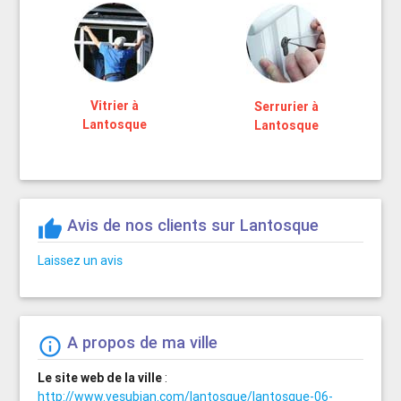
Vitrier à
Serrurier à
Lantosque
Lantosque
Avis de nos clients sur Lantosque
thumb_up
Laissez un avis
A propos de ma ville
info_outline
Le site web de la ville
:
http://www.vesubian.com/lantosque/lantosque-06-