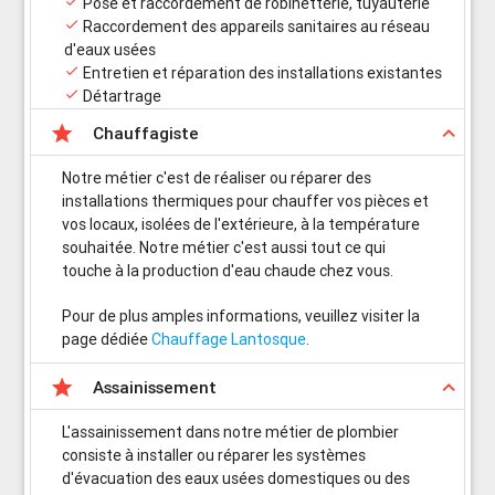

Pose et raccordement de robinetterie, tuyauterie

Raccordement des appareils sanitaires au réseau
d'eaux usées

Entretien et réparation des installations existantes

Détartrage

keyboard_arrow_up
Chauffagiste
Notre métier c'est de réaliser ou réparer des
installations thermiques pour chauffer vos pièces et
vos locaux, isolées de l'extérieure, à la température
souhaitée. Notre métier c'est aussi tout ce qui
touche à la production d'eau chaude chez vous.
Pour de plus amples informations, veuillez visiter la
page dédiée
Chauffage Lantosque
.

keyboard_arrow_up
Assainissement
L'assainissement dans notre métier de plombier
consiste à installer ou réparer les systèmes
d'évacuation des eaux usées domestiques ou des