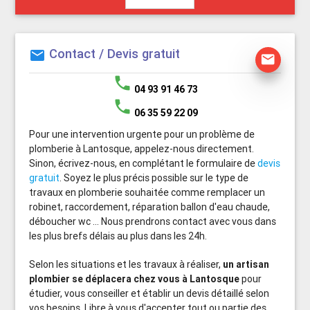
Contact / Devis gratuit
mail
mail
phone
04 93 91 46 73
phone
06 35 59 22 09
Pour une intervention urgente pour un problème de
plomberie à Lantosque, appelez-nous directement.
Sinon, écrivez-nous, en complétant le formulaire de
devis
gratuit
. Soyez le plus précis possible sur le type de
travaux en plomberie souhaitée comme remplacer un
robinet, raccordement, réparation ballon d'eau chaude,
déboucher wc ... Nous prendrons contact avec vous dans
les plus brefs délais au plus dans les 24h.
Selon les situations et les travaux à réaliser,
un artisan
plombier se déplacera chez vous à Lantosque
pour
étudier, vous conseiller et établir un devis détaillé selon
vos besoins. Libre à vous d'accepter tout ou partie des