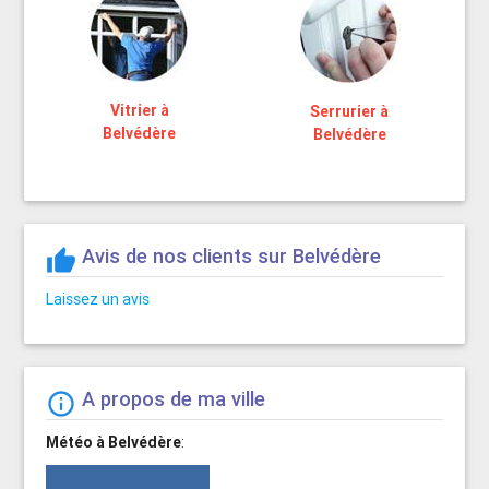
Vitrier à
Serrurier à
Belvédère
Belvédère
Avis de nos clients sur Belvédère
thumb_up
Laissez un avis
A propos de ma ville
info_outline
Météo à Belvédère
: