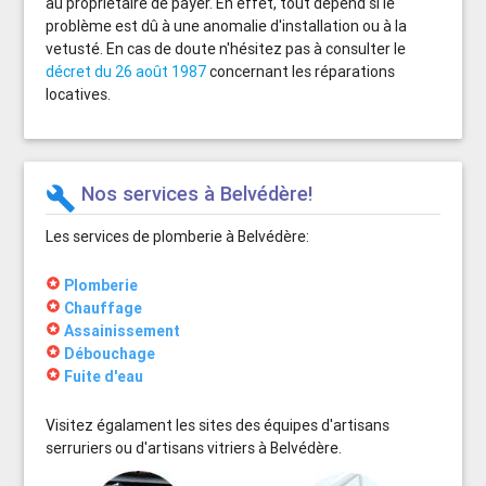
au propriétaire de payer. En effet, tout dépend si le
problème est dû à une anomalie d'installation ou à la
vetusté. En cas de doute n'hésitez pas à consulter le
décret du 26 août 1987
concernant les réparations
locatives.
Nos services à Belvédère!
build
Les services de plomberie à Belvédère:
stars
Plomberie
stars
Chauffage
stars
Assainissement
stars
Débouchage
stars
Fuite d'eau
Visitez égalament les sites des équipes d'artisans
serruriers ou d'artisans vitriers à Belvédère.