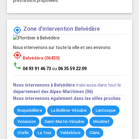
prestations proposées.
Zone d'intervention Belvédère

Nous intervenons sur toute la ville et ses environs:

Belvédère (06450)
phone
04 93 91 46 73
ou
06 35 59 22 09
Nous intervenons à Belvédère
mais aussi dans tout le
département des Alpes-Maritimes (06)
.
Nous intervenons également dans les villes proches
.
Roquebillière
La Bollène-Vésubie
Lantosque
Venanson
Saint-Martin-Vésubie
Moulinet
Utelle
La Tour
Valdeblore
Clans