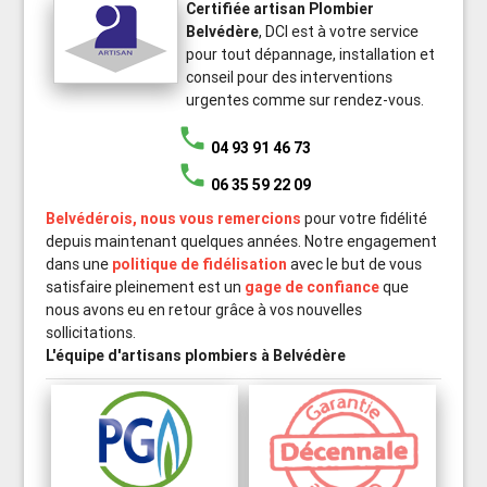
Certifiée artisan Plombier
Belvédère
, DCI est à votre service
pour tout dépannage, installation et
conseil pour des interventions
urgentes comme sur rendez-vous.
phone
04 93 91 46 73
phone
06 35 59 22 09
Belvédérois, nous vous remercions
pour votre fidélité
depuis maintenant quelques années. Notre engagement
dans une
politique de fidélisation
avec le but de vous
satisfaire pleinement est un
gage de confiance
que
nous avons eu en retour grâce à vos nouvelles
sollicitations.
L'équipe d'artisans plombiers à Belvédère