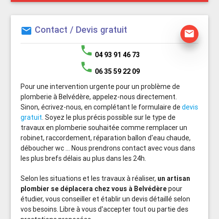
Contact / Devis gratuit
mail
mail
phone
04 93 91 46 73
phone
06 35 59 22 09
Pour une intervention urgente pour un problème de
plomberie à Belvédère, appelez-nous directement.
Sinon, écrivez-nous, en complétant le formulaire de
devis
gratuit
. Soyez le plus précis possible sur le type de
travaux en plomberie souhaitée comme remplacer un
robinet, raccordement, réparation ballon d'eau chaude,
déboucher wc ... Nous prendrons contact avec vous dans
les plus brefs délais au plus dans les 24h.
Selon les situations et les travaux à réaliser,
un artisan
plombier se déplacera chez vous à Belvédère
pour
étudier, vous conseiller et établir un devis détaillé selon
vos besoins. Libre à vous d'accepter tout ou partie des