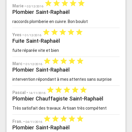
star
star
star
star
star
Marie
-
02/12/2016
Plombier Saint-Raphaël
raccords plomberie en cuivre. Bon boulot
star
star
star
star
star
Yves
-
01/12/2016
Fuite Saint-Raphaël
fuite réparée vite et bien
star
star
star
star
star
Marc
-
01/12/2016
Plombier Saint-Raphaël
intervention répondant à mes attentes sans surprise
star
star
star
star
star
Pascal
-
14/11/2016
Plombier Chauffagiste Saint-Raphaël
Très satisfait des travaux. Artisan très compétent
star
star
star
star
star
Fran.
-
04/11/2016
Plombier Saint-Raphaël