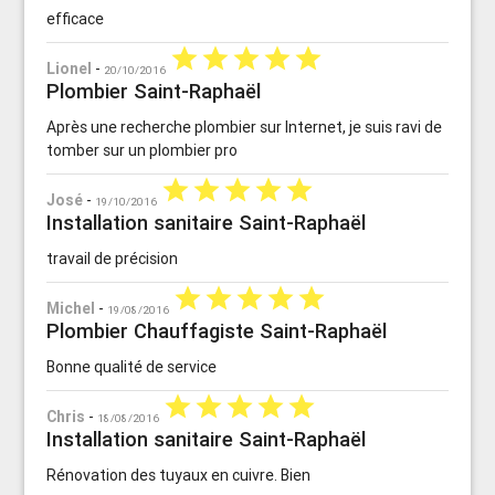
efficace
star
star
star
star
star
Lionel
-
20/10/2016
Plombier Saint-Raphaël
Après une recherche plombier sur Internet, je suis ravi de
tomber sur un plombier pro
star
star
star
star
star
José
-
19/10/2016
Installation sanitaire Saint-Raphaël
travail de précision
star
star
star
star
star
Michel
-
19/08/2016
Plombier Chauffagiste Saint-Raphaël
Bonne qualité de service
star
star
star
star
star
Chris
-
18/08/2016
Installation sanitaire Saint-Raphaël
Rénovation des tuyaux en cuivre. Bien