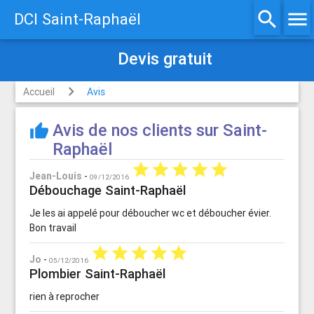
search
menu
DCI Saint-Raphaël
Devis gratuit
Accueil
Avis
Avis de nos clients sur Saint-
thumb_up
Raphaël
star
star
star
star
star
Jean-Louis
-
09/12/2016
Débouchage Saint-Raphaël
Je les ai appelé pour déboucher wc et déboucher évier.
Bon travail
star
star
star
star
star
Jo
-
05/12/2016
Plombier Saint-Raphaël
rien à reprocher