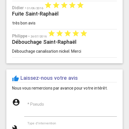
star
star
star
star
star
Didier
-
01/08/2016
Fuite Saint-Raphaël
très bon avis
star
star
star
star
star
Philippe
-
24/07/2016
Débouchage Saint-Raphaël
Débouchage canalisation nickel. Merci
Laissez-nous votre avis
thumb_up
Nous vous remercions par avance pour votre intérêt.
account_circle
* Pseudo
Type d'intervention