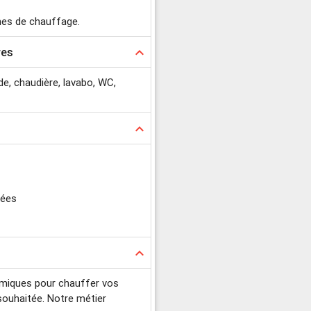
mes de chauffage.
res
keyboard_arrow_up
ude, chaudière, lavabo, WC,
keyboard_arrow_up
sées
keyboard_arrow_up
ermiques pour chauffer vos
 souhaitée. Notre métier