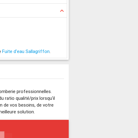
keyboard_arrow_up
ée
Fuite d'eau Sallagriffon
.
lomberie professionnelles.
ratio qualité/prix lorsqu'il
on de vos besoins, de votre
eilleure solution.