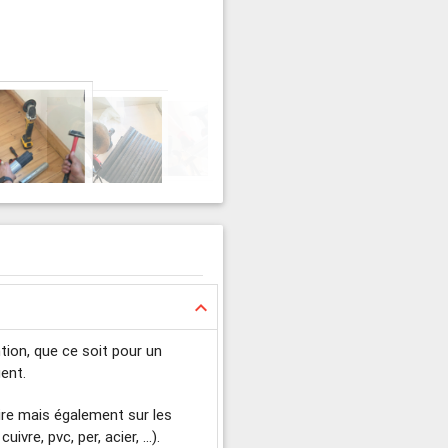
keyboard_arrow_up
tion, que ce soit pour un
ent.
aire mais également sur les
vre, pvc, per, acier, ...).