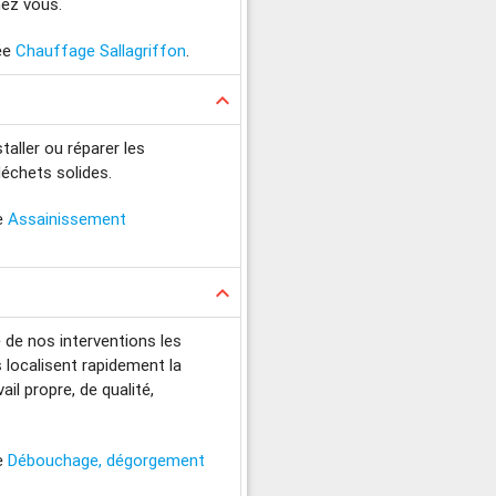
hez vous.
iée
Chauffage Sallagriffon
.
keyboard_arrow_up
aller ou réparer les
échets solides.
ée
Assainissement
keyboard_arrow_up
e de nos interventions les
 localisent rapidement la
il propre, de qualité,
ée
Débouchage, dégorgement