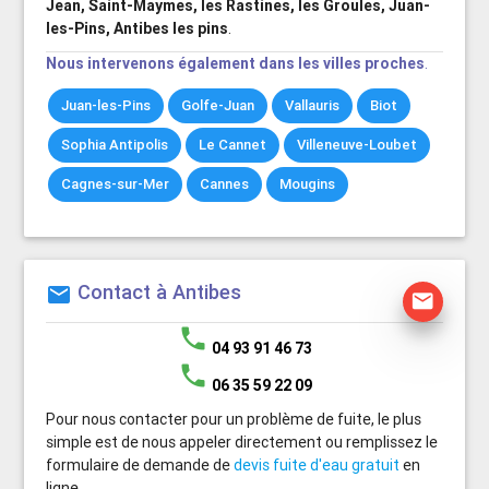
Jean, Saint-Maymes, les Rastines, les Groules, Juan-
les-Pins, Antibes les pins
.
Nous intervenons également dans les villes proches
.
Juan-les-Pins
Golfe-Juan
Vallauris
Biot
Sophia Antipolis
Le Cannet
Villeneuve-Loubet
Cagnes-sur-Mer
Cannes
Mougins
Contact à Antibes
mail
mail
phone
04 93 91 46 73
phone
06 35 59 22 09
Pour nous contacter pour un problème de fuite, le plus
simple est de nous appeler directement ou remplissez le
formulaire de demande de
devis fuite d'eau gratuit
en
ligne.