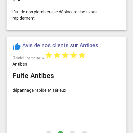
L'un de nos plombiers se déplacera chez vous
rapidement.
Avis de nos clients sur Antibes
thumb_up
star
star
star
star
star
Pierre
David
Luc
Jean-Jacques
-
03/10/2016
Antibes
Fuite Antibes
dépannage rapide et sérieux