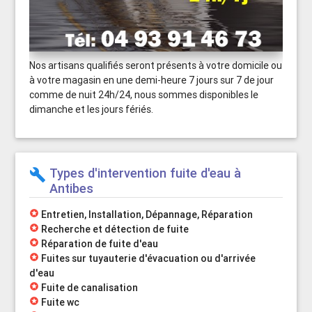
Nos artisans qualifiés seront présents à votre domicile ou
à votre magasin en une demi-heure 7 jours sur 7 de jour
comme de nuit 24h/24, nous sommes disponibles le
dimanche et les jours fériés.
Types d'intervention fuite d'eau à
build
Antibes
stars
Entretien, Installation, Dépannage, Réparation
stars
Recherche et détection de fuite
stars
Réparation de fuite d'eau
stars
Fuites sur tuyauterie d'évacuation ou d'arrivée
d'eau
stars
Fuite de canalisation
stars
Fuite wc