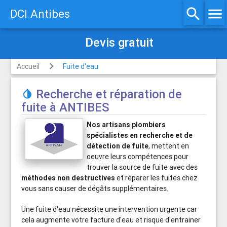
Devis gratuit
search
menu
DCI Antibes
Accueil
Fuite d'eau
Recherche et réparation de

fuite à ANTIBES
Nos artisans plombiers
spécialistes en recherche et de
détection de fuite
, mettent en
oeuvre leurs compétences pour
trouver la source de fuite avec des
méthodes non destructives
et réparer les fuites chez
vous sans causer de dégâts supplémentaires.
Une fuite d'eau nécessite une intervention urgente car
cela augmente votre facture d'eau et risque d'entrainer