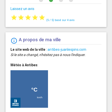
Laissez un avis
star
star
star
star
star
(
5
/
5
) basé sur
4
avis
A propos de ma ville
info_outline
Le site web de la ville
:
antibes-juanlespins.com
Si le site a changé, n'hésitez pas à nous l'indiquer.
Météo à Antibes
: