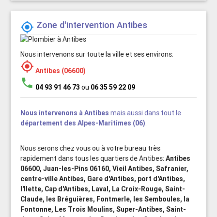
Zone d'intervention Antibes

Nous intervenons sur toute la ville et ses environs:

Antibes (06600)
phone
04 93 91 46 73
ou
06 35 59 22 09
Nous intervenons à Antibes
mais aussi dans tout le
département des Alpes-Maritimes (06)
.
Nous serons chez vous ou à votre bureau très
rapidement dans tous les quartiers de Antibes:
Antibes
06600, Juan-les-Pins 06160, Vieil Antibes, Safranier,
centre-ville Antibes, Gare d'Antibes, port d'Antibes,
l'Ilette, Cap d'Antibes, Laval, La Croix-Rouge, Saint-
Claude, les Bréguières, Fontmerle, les Semboules, la
Fontonne, Les Trois Moulins, Super-Antibes, Saint-