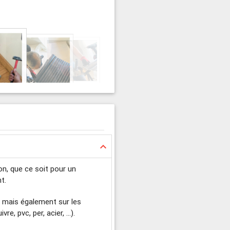
keyboard_arrow_up
on, que ce soit pour un
t.
re mais également sur les
, pvc, per, acier, ...).