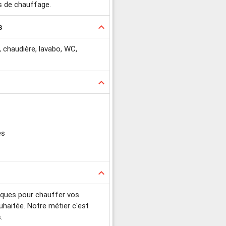
s de chauffage.
s
keyboard_arrow_up
e, chaudière, lavabo, WC,
keyboard_arrow_up
es
keyboard_arrow_up
miques pour chauffer vos
ouhaitée. Notre métier c'est
.