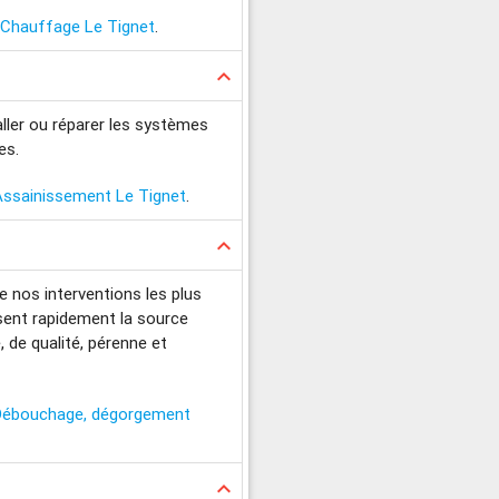
e
Chauffage Le Tignet
.
keyboard_arrow_up
ller ou réparer les systèmes
es.
Assainissement Le Tignet
.
keyboard_arrow_up
e nos interventions les plus
isent rapidement la source
, de qualité, pérenne et
Débouchage, dégorgement
keyboard_arrow_up