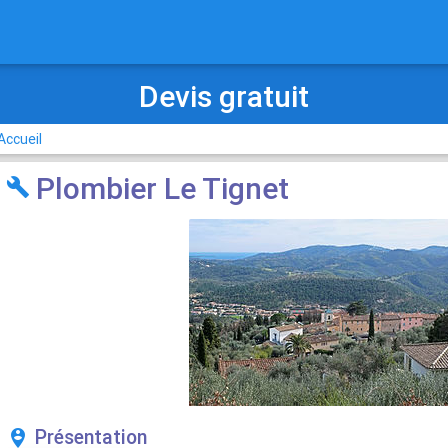
Plombier chauffagiste
Accueil
Plombier Le Tignet

Présentation
person_pin_circle