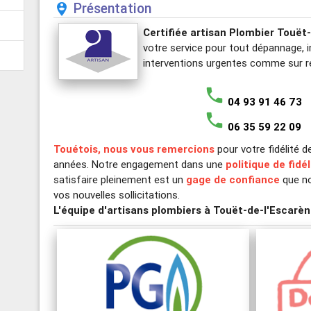
Présentation
person_pin_circle
Certifiée artisan Plombier Touët
votre service pour tout dépannage, i
interventions urgentes comme sur r
phone
04 93 91 46 73
phone
06 35 59 22 09
Touétois, nous vous remercions
pour votre fidélité 
années. Notre engagement dans une
politique de fidé
satisfaire pleinement est un
gage de confiance
que no
vos nouvelles sollicitations.
L'équipe d'artisans plombiers à Touët-de-l'Escarè