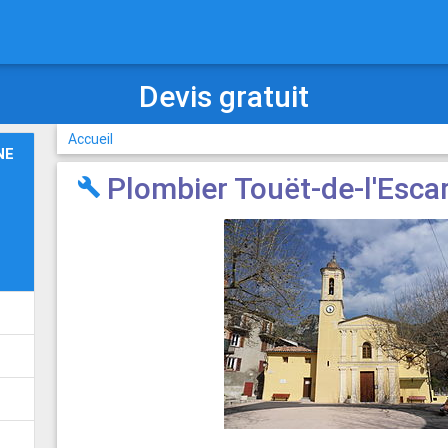
Plombier chauffagiste
Accueil
NE
Plombier Touët-de-l'Esca
