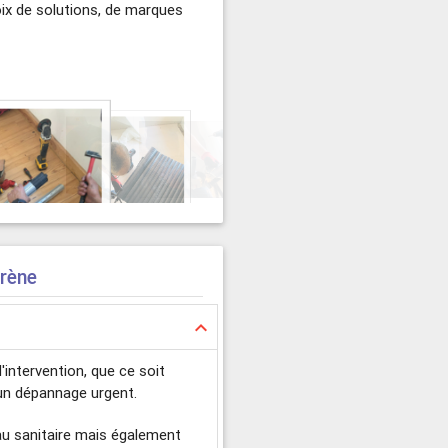
oix de solutions, de marques
arène
keyboard_arrow_up
intervention, que ce soit
 un dépannage urgent.
eau sanitaire mais également