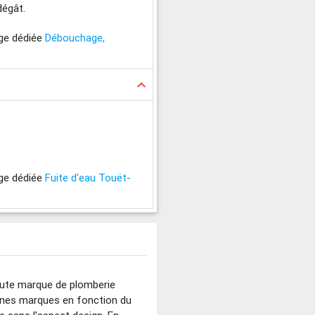
dégât.
age dédiée
Débouchage,
keyboard_arrow_up
age dédiée
Fuite d'eau Touët-
oute marque de plomberie
aines marques en fonction du