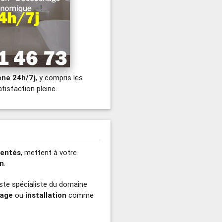
ène 24h/7j
, y compris les
tisfaction pleine.
mentés
, mettent à votre
an
.
iste spécialiste du domaine
age
ou
installation
comme