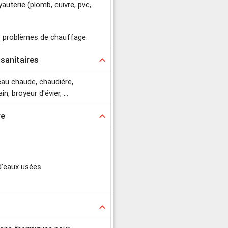
auterie (plomb, cuivre, pvc,
s problèmes de chauffage.
 sanitaires
keyboard_arrow_up
d'eau chaude, chaudière,
, broyeur d'évier, ...
re
keyboard_arrow_up
d'eaux usées
s
keyboard_arrow_up