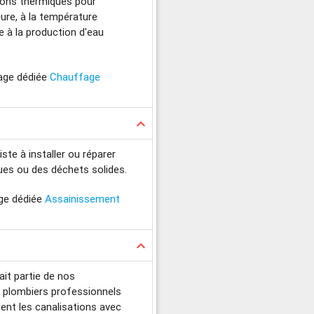
tions thermiques pour
eure, à la température
e à la production d'eau
page dédiée
Chauffage
keyboard_arrow_up
te à installer ou réparer
es ou des déchets solides.
age dédiée
Assainissement
keyboard_arrow_up
ait partie de nos
s plombiers professionnels
ent les canalisations avec