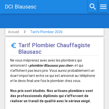
search
menu
DCI Blausasc
Devis gratuit
Accueil
Tarifs Plombier 2026
Tarif Plombier Chauffagiste
euro_symbol
Blausasc
Ne vous méprenez avec avec les plombiers qui
annoncent «
plombier Blausasc pas cher
» et qui
n'affichent pas leurs prix. Vous aurez probablement un
écart important entre ce qui est annoncé au téléphone
et le devis final une fois le plombier chez vous.
Nos prix sont étudiés. Nos artisans plombiers sont
des professionnels diplômés qui s'efforcent de
réaliser un travail de qualité avec le sérieux exigé.