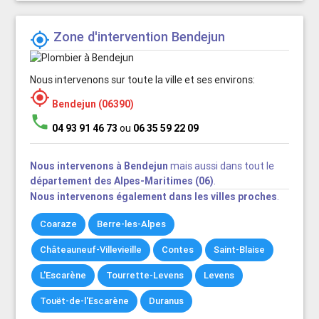
Zone d'intervention Bendejun

Nous intervenons sur toute la ville et ses environs:

Bendejun (06390)
phone
04 93 91 46 73
ou
06 35 59 22 09
Nous intervenons à Bendejun
mais aussi dans tout le
département des Alpes-Maritimes (06)
.
Nous intervenons également dans les villes proches
.
Coaraze
Berre-les-Alpes
Châteauneuf-Villevieille
Contes
Saint-Blaise
L'Escarène
Tourrette-Levens
Levens
Touët-de-l'Escarène
Duranus