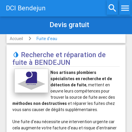
search
menu
DCI Bendejun
Devis gratuit
Accueil
Fuite d'eau
Recherche et réparation de

fuite à BENDEJUN
Nos artisans plombiers
spécialistes en recherche et de
détection de fuite
, mettent en
oeuvre leurs compétences pour
trouver la source de fuite avec des
méthodes non destructives
et réparer les fuites chez
vous sans causer de dégâts supplémentaires.
Une fuite d'eau nécessite une intervention urgente car
cela augmente votre facture d'eau et risque d'entrainer