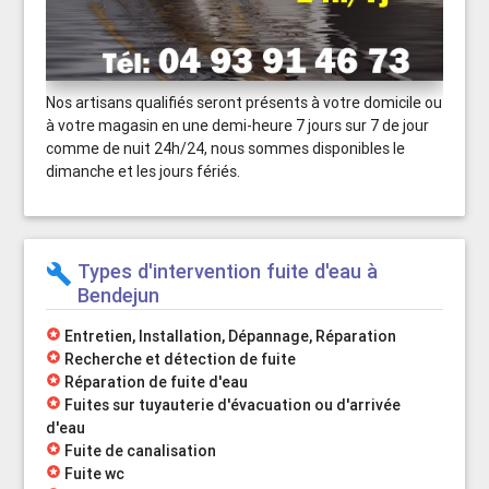
Nos artisans qualifiés seront présents à votre domicile ou
à votre magasin en une demi-heure 7 jours sur 7 de jour
comme de nuit 24h/24, nous sommes disponibles le
dimanche et les jours fériés.
Types d'intervention fuite d'eau à
build
Bendejun
stars
Entretien, Installation, Dépannage, Réparation
stars
Recherche et détection de fuite
stars
Réparation de fuite d'eau
stars
Fuites sur tuyauterie d'évacuation ou d'arrivée
d'eau
stars
Fuite de canalisation
stars
Fuite wc