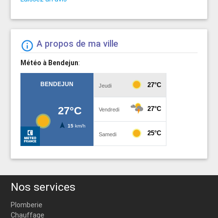
A propos de ma ville
info_outline
Météo à Bendejun
:
Nos services
Plomberie
Chauffage