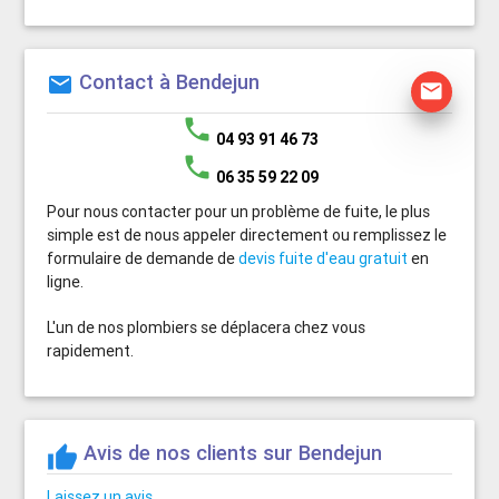
Contact à Bendejun
mail
mail
phone
04 93 91 46 73
phone
06 35 59 22 09
Pour nous contacter pour un problème de fuite, le plus
simple est de nous appeler directement ou remplissez le
formulaire de demande de
devis fuite d'eau gratuit
en
ligne.
L'un de nos plombiers se déplacera chez vous
rapidement.
Avis de nos clients sur Bendejun
thumb_up
Laissez un avis