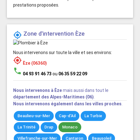
prestations proposées.
Zone d'intervention Èze

Nous intervenons sur toute la ville et ses environs:

Èze (06360)
phone
04 93 91 46 73
ou
06 35 59 22 09
Nous intervenons à Èze
mais aussi dans tout le
département des Alpes-Maritimes (06)
.
Nous intervenons également dans les villes proches
.
Beaulieu-sur-Mer
Cap-d'Ail
La Turbie
La Trinité
Drap
Monaco
Villefranche-sur-Mer
Cantaron
Beausoleil