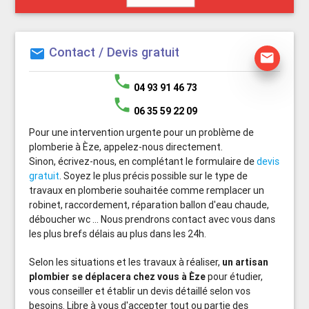
Contact / Devis gratuit
mail
mail
phone
04 93 91 46 73
phone
06 35 59 22 09
Pour une intervention urgente pour un problème de
plomberie à Èze, appelez-nous directement.
Sinon, écrivez-nous, en complétant le formulaire de
devis
gratuit
. Soyez le plus précis possible sur le type de
travaux en plomberie souhaitée comme remplacer un
robinet, raccordement, réparation ballon d'eau chaude,
déboucher wc ... Nous prendrons contact avec vous dans
les plus brefs délais au plus dans les 24h.
Selon les situations et les travaux à réaliser,
un artisan
plombier se déplacera chez vous à Èze
pour étudier,
vous conseiller et établir un devis détaillé selon vos
besoins. Libre à vous d'accepter tout ou partie des