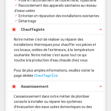
Pose et raccordement de robinetterie, tuyauterie

Raccordement des appareils sanitaires au réseau
d'eaux usées

Entretien et réparation des installations existantes

Détartrage

keyboard_arrow_up
Chauffagiste
Notre métier c'est de réaliser ou réparer des
installations thermiques pour chauffer vos pièces et
vos locaux, isolées de l'extérieure, à la température
souhaitée. Notre métier c'est aussi tout ce qui
touche à la production d'eau chaude chez vous.
Pour de plus amples informations, veuillez visiter la
page dédiée
Chauffage Èze
.

keyboard_arrow_up
Assainissement
L'assainissement dans notre métier de plombier
consiste à installer ou réparer les systèmes
d'évacuation des eaux usées domestiques ou des