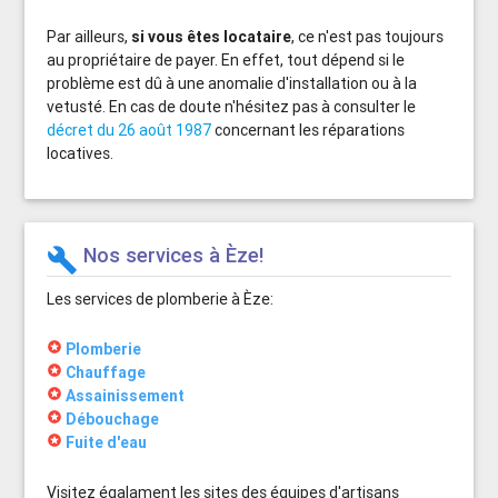
Par ailleurs,
si vous êtes locataire
, ce n'est pas toujours
au propriétaire de payer. En effet, tout dépend si le
problème est dû à une anomalie d'installation ou à la
vetusté. En cas de doute n'hésitez pas à consulter le
décret du 26 août 1987
concernant les réparations
locatives.
Nos services à Èze!
build
Les services de plomberie à Èze:
stars
Plomberie
stars
Chauffage
stars
Assainissement
stars
Débouchage
stars
Fuite d'eau
Visitez égalament les sites des équipes d'artisans