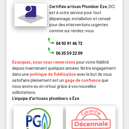
Certifiée artisan Plombier Èze
, DCI
est à votre service pour tout
dépannage, installation et conseil
pour des interventions urgentes
comme sur rendez-vous.
phone
04 93 91 46 73
phone
06 35 59 22 09
Ézasques, nous vous remercions
pour votre fidélité
depuis maintenant quelques années. Notre engagement
dans une
politique de fidélisation
avec le but de vous
satisfaire pleinement est un
gage de confiance
que
nous avons eu en retour grâce à vos nouvelles
sollicitations.
L'équipe d'artisans plombiers à Èze