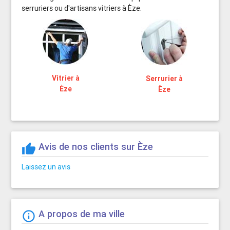
serruriers ou d'artisans vitriers à Èze.
Vitrier à
Serrurier à
Èze
Èze
Avis de nos clients sur Èze
thumb_up
Laissez un avis
A propos de ma ville
info_outline