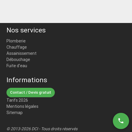
Nos services
Plomberie
Chauffage
Assainissement
Débouchage
Fuite d'eau
Informations
Contact / Devis gratuit
Tarifs 2026
Mentions légales
Sitemap
phone
© 2013-2026 DCI - Tous droits réservés