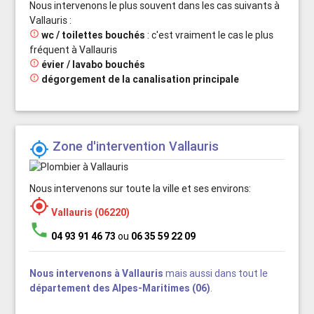
Nous intervenons le plus souvent dans les cas suivants à
Vallauris :

wc / toilettes bouchés
: c'est vraiment le cas le plus
fréquent à Vallauris

évier / lavabo bouchés

dégorgement de la canalisation principale
Zone d'intervention Vallauris

Nous intervenons sur toute la ville et ses environs:

Vallauris (06220)
phone
04 93 91 46 73
ou
06 35 59 22 09
Nous intervenons à Vallauris
mais aussi dans tout le
département des Alpes-Maritimes (06)
.