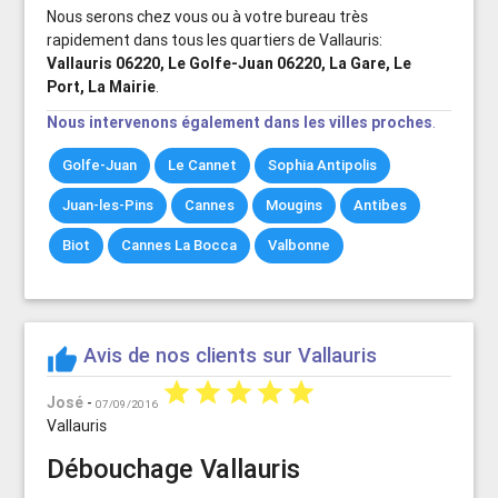
Nous serons chez vous ou à votre bureau très
rapidement dans tous les quartiers de Vallauris:
Vallauris 06220, Le Golfe-Juan 06220, La Gare, Le
Port, La Mairie
.
Nous intervenons également dans les villes proches
.
Golfe-Juan
Le Cannet
Sophia Antipolis
Juan-les-Pins
Cannes
Mougins
Antibes
Biot
Cannes La Bocca
Valbonne
Avis de nos clients sur Vallauris
thumb_up
star
star
star
star
star
Pascal
José
-
07/09/2016
Vallauris
Débouchage Vallauris