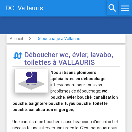
search
menu
DCI Vallauris
Plombier chauffagiste
Accueil
Débouchage à Vallauris
Déboucher wc, évier, lavabo,

toilettes à VALLAURIS
Nos artisans plombiers
spécialistes en débouchage
interviennent pour tous vos
problèmes de débouchage:
wc
bouché
,
évier bouché
,
canalisation
bouché
,
baignoire bouché
,
tuyau bouché
,
toilette
bouché
,
canalisation engorgée
,...
Une canalisation bouchée cause beaucoup d'inconfort et
nécessite une intervention urgente. C'est pourquoi nous