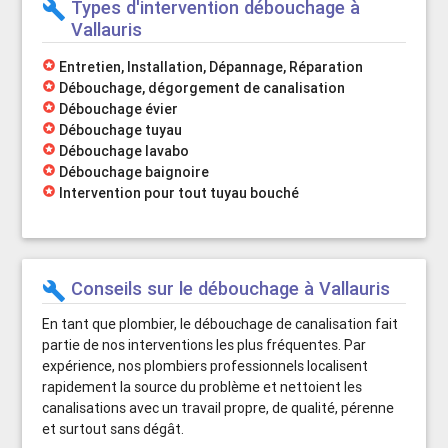
Types d'intervention débouchage à
build
Vallauris
stars
Entretien, Installation, Dépannage, Réparation
stars
Débouchage, dégorgement de canalisation
stars
Débouchage évier
stars
Débouchage tuyau
stars
Débouchage lavabo
stars
Débouchage baignoire
stars
Intervention pour tout tuyau bouché
Conseils sur le débouchage à Vallauris
build
En tant que plombier, le débouchage de canalisation fait
partie de nos interventions les plus fréquentes. Par
expérience, nos plombiers professionnels localisent
rapidement la source du problème et nettoient les
canalisations avec un travail propre, de qualité, pérenne
et surtout sans dégât.