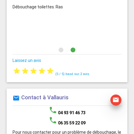
Débouchage toilettes. Ras
Laissez un avis
star
star
star
star
star
(
5
/
5
) basé sur
2
avis
Contact à Vallauris
mail
mail
phone
04 93 91 46 73
phone
06 35 59 22 09
Pour nous contacter pour un problème de débouchage, le