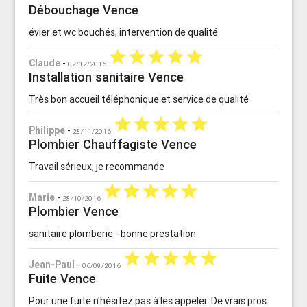
Débouchage Vence
évier et wc bouchés, intervention de qualité
star
star
star
star
star
Claude
-
02/12/2016
Installation sanitaire Vence
Très bon accueil téléphonique et service de qualité
star
star
star
star
star
Philippe
-
28/11/2016
Plombier Chauffagiste Vence
Travail sérieux, je recommande
star
star
star
star
star
Marie
-
28/10/2016
Plombier Vence
sanitaire plomberie - bonne prestation
star
star
star
star
star
Jean-Paul
-
06/09/2016
Fuite Vence
Pour une fuite n'hésitez pas à les appeler. De vrais pros