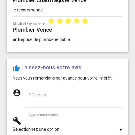
Plombier Chauffagiste Vence
je recommande
star
star
star
star
star
Michel
-
08/07/2016
Plombier Vence
entreprise de plomberie fiable
Laissez-nous votre avis
thumb_up
Nous vous remercions par avance pour votre intérêt.
account_circle
* Pseudo
Type d'intervention
build
▼