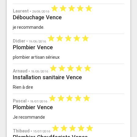
star
star
star
star
star
Laurent
-
26/08/2016
Débouchage Vence
je recommande.
star
star
star
star
star
Didier
-
19/08/2016
Plombier Vence
plombier artisan sérieux
star
star
star
star
star
Arnaud
-
18/08/2016
Installation sanitaire Vence
Rien à dire
star
star
star
star
star
Pascal
-
18/07/2016
Plombier Vence
Je recommande
star
star
star
star
star
Thibaud
-
15/07/2016