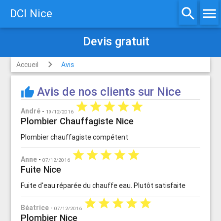
search
menu
DCI Nice
Devis gratuit
Accueil
Avis
Avis de nos clients sur Nice
thumb_up
star
star
star
star
star
André
-
19/12/2016
Plombier Chauffagiste Nice
Plombier chauffagiste compétent
star
star
star
star
star
Anne
-
07/12/2016
Fuite Nice
Fuite d'eau réparée du chauffe eau. Plutôt satisfaite
star
star
star
star
star
Béatrice
-
07/12/2016
Plombier Nice