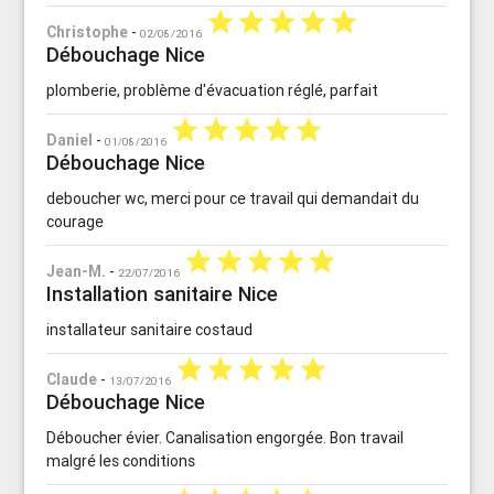
star
star
star
star
star
Christophe
-
02/08/2016
Débouchage Nice
plomberie, problème d'évacuation réglé, parfait
star
star
star
star
star
Daniel
-
01/08/2016
Débouchage Nice
deboucher wc, merci pour ce travail qui demandait du
courage
star
star
star
star
star
Jean-M.
-
22/07/2016
Installation sanitaire Nice
installateur sanitaire costaud
star
star
star
star
star
Claude
-
13/07/2016
Débouchage Nice
Déboucher évier. Canalisation engorgée. Bon travail
malgré les conditions