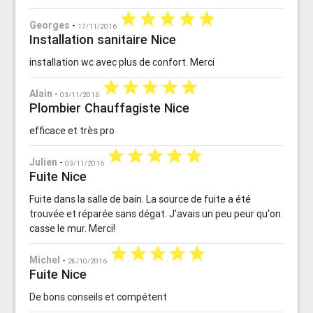
star
star
star
star
star
Georges
-
17/11/2016
Installation sanitaire Nice
installation wc avec plus de confort. Merci
star
star
star
star
star
Alain
-
03/11/2016
Plombier Chauffagiste Nice
efficace et très pro
star
star
star
star
star
Julien
-
03/11/2016
Fuite Nice
Fuite dans la salle de bain. La source de fuite a été
trouvée et réparée sans dégat. J'avais un peu peur qu'on
casse le mur. Merci!
star
star
star
star
star
Michel
-
28/10/2016
Fuite Nice
De bons conseils et compétent