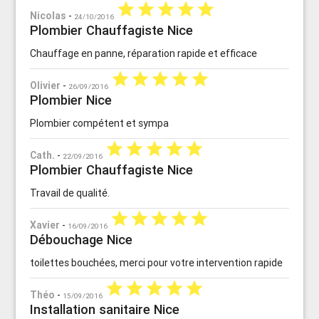
star
star
star
star
star
Nicolas
-
24/10/2016
Plombier Chauffagiste Nice
Chauffage en panne, réparation rapide et efficace
star
star
star
star
star
Olivier
-
26/09/2016
Plombier Nice
Plombier compétent et sympa
star
star
star
star
star
Cath.
-
22/09/2016
Plombier Chauffagiste Nice
Travail de qualité.
star
star
star
star
star
Xavier
-
16/09/2016
Débouchage Nice
toilettes bouchées, merci pour votre intervention rapide
star
star
star
star
star
Théo
-
15/09/2016
Installation sanitaire Nice