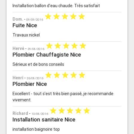
Installation ballon d'eau chaude. Très satisfait
star
star
star
star
star
Dom.
-
09/09/2016
Fuite Nice
Travaux nickel
star
star
star
star
star
Hervé
-
29/08/2016
Plombier Chauffagiste Nice
Sérieux et de bons conseils
star
star
star
star
star
Henri
-
26/08/2016
Plombier Nice
Excellent - tout s'est très bien passé, je recommande
vivement.
star
star
star
star
star
Richard
-
10/08/2016
Installation sanitaire Nice
installation baignoire top