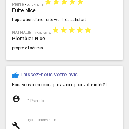
star
star
star
star
star
Pierre
-
07/07/2016
Fuite Nice
Réparation d'une fuite wc. Très satisfait.
star
star
star
star
star
NATHALIE
-
02/07/2016
Plombier Nice
propre et sérieux
Laissez-nous votre avis
thumb_up
Nous vous remercions par avance pour votre intérêt.
account_circle
* Pseudo
Type d'intervention
build