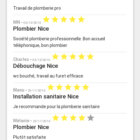
Travail de plomberie pro
star
star
star
star
star
MN
-
06/12/2016
Plombier Nice
Société plomberie professionnelle. Bon accueil
téléphonique, bon plombier.
star
star
star
star
star
Charles
-
03/12/2016
Débouchage Nice
wc bouché, travail au furet efficace
star
star
star
star
star
Manu
-
29/11/2016
Installation sanitaire Nice
Je recommande pour la plomberie sanitaire
star
star
star
star
star
Mélanie
-
25/11/2016
Plombier Nice
Plutôt satisfaite